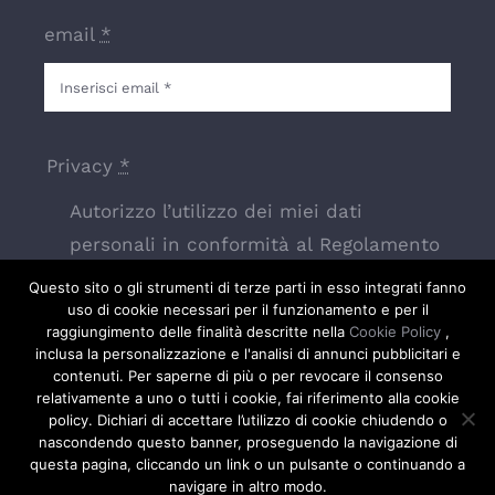
email
*
Privacy
*
Autorizzo l’utilizzo dei miei dati
personali in conformità al Regolamento
Europeo 679/2016
Questo sito o gli strumenti di terze parti in esso integrati fanno
uso di cookie necessari per il funzionamento e per il
raggiungimento delle finalità descritte nella
Cookie Policy
,
inclusa la personalizzazione e l'analisi di annunci pubblicitari e
INVIA RICHIESTA
contenuti. Per saperne di più o per revocare il consenso
relativamente a uno o tutti i cookie, fai riferimento alla cookie
policy. Dichiari di accettare l’utilizzo di cookie chiudendo o
nascondendo questo banner, proseguendo la navigazione di
questa pagina, cliccando un link o un pulsante o continuando a
navigare in altro modo.
© Copyright 2026 | Tutti i diritti riservati |