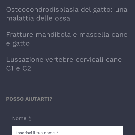
Osteocondrodisplasia del gatto: una
malattia delle ossa
Fratture mandibola e mascella cane
e gatto
Lussazione vertebre cervicali cane
C1 e C2
POSSO AIUTARTI?
Nome
*