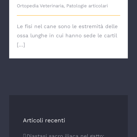
Ortopedia Veterinaria
,
Patologie articolari
Le fisi nel cane sono le estremità delle
ossa lunghe in cui hanno sede le cartil
[...]
Articoli recenti
Diastasi sacro iliaca nel gatto: