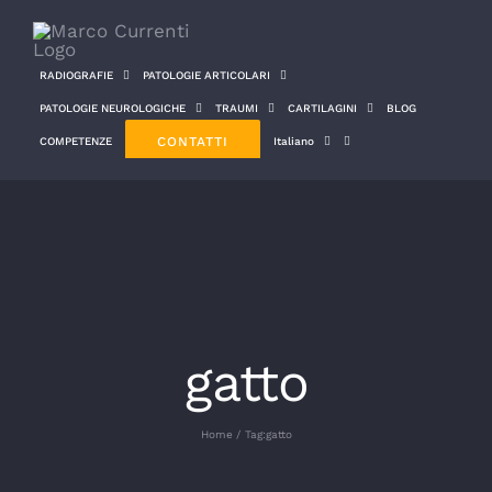
Salta
al
RADIOGRAFIE
PATOLOGIE ARTICOLARI
contenuto
PATOLOGIE NEUROLOGICHE
TRAUMI
CARTILAGINI
BLOG
CONTATTI
COMPETENZE
Italiano
gatto
Home
Tag:
gatto