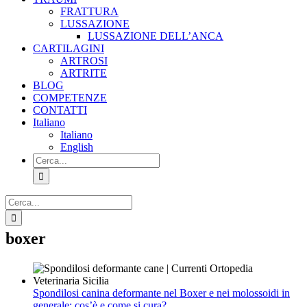
FRATTURA
LUSSAZIONE
LUSSAZIONE DELL’ANCA
CARTILAGINI
ARTROSI
ARTRITE
BLOG
COMPETENZE
CONTATTI
Italiano
Italiano
English
Cerca
per:
Cerca
per:
boxer
Spondilosi canina deformante nel Boxer e nei molossoidi in
generale: cos’è e come si cura?