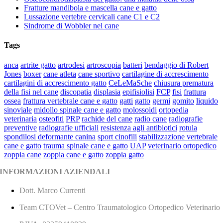
Fratture mandibola e mascella cane e gatto
Lussazione vertebre cervicali cane C1 e C2
Sindrome di Wobbler nel cane
Tags
anca
artrite gatto
artrodesi
artroscopia
batteri
bendaggio di Robert
Jones
boxer
cane atleta
cane sportivo
cartilagine di accrescimento
cartilagini di accrescimento gatto
CeLeMaSche
chiusura prematura
della fisi nel cane
discopatia
displasia
epifisiolisi
FCP
fisi
frattura
ossea
frattura vertebrale cane e gatto
gatti
gatto
germi
gomito
liquido
sinoviale
midollo spinale cane e gatto
molossoidi
ortopedia
veterinaria
osteofiti
PRP
rachide del cane
radio cane
radiografie
preventive
radiografie ufficiali
resistenza agli antibiotici
rotula
spondilosi deformante canina
sport cinofili
stabilizzazione vertebrale
cane e gatto
trauma spinale cane e gatto
UAP
veterinario ortopedico
zoppia cane
zoppia cane e gatto
zoppia gatto
INFORMAZIONI AZIENDALI
Dott. Marco Currenti
Team CTOVet – Centro Traumatologico Ortopedico Veterinario