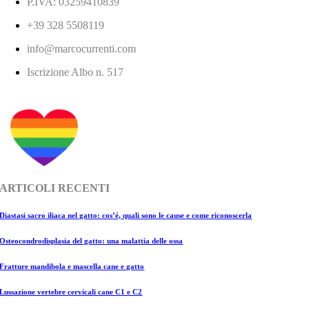
P.IVA: 03259410839
+39 328 5508119
info@marcocurrenti.com
Iscrizione Albo n. 517
ARTICOLI RECENTI
Diastasi sacro iliaca nel gatto: cos’é, quali sono le cause e come riconoscerla
Osteocondrodisplasia del gatto: una malattia delle ossa
Fratture mandibola e mascella cane e gatto
Lussazione vertebre cervicali cane C1 e C2