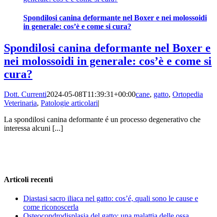
Spondilosi canina deformante nel Boxer e nei molossoidi
in generale: cos’è e come si cura?
Spondilosi canina deformante nel Boxer e
nei molossoidi in generale: cos’è e come si
cura?
Dott. Currenti
2024-05-08T11:39:31+00:00
cane
,
gatto
,
Ortopedia
Veterinaria
,
Patologie articolari
|
La spondilosi canina deformante é un processo degenerativo che
interessa alcuni [...]
Articoli recenti
Diastasi sacro iliaca nel gatto: cos’é, quali sono le cause e
come riconoscerla
Osteocondrodisplasia del gatto: una malattia delle ossa