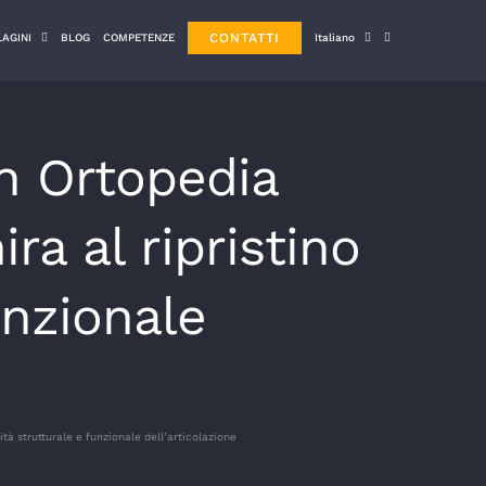
CONTATTI
LAGINI
BLOG
COMPETENZE
Italiano
in Ortopedia
ra al ripristino
unzionale
ità strutturale e funzionale dell’articolazione