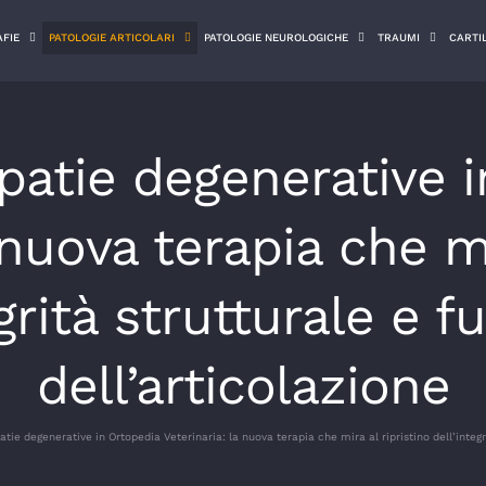
FIE
PATOLOGIE ARTICOLARI
PATOLOGIE NEUROLOGICHE
TRAUMI
CARTI
patie degenerative 
 nuova terapia che mi
egrità strutturale e f
dell’articolazione
tie degenerative in Ortopedia Veterinaria: la nuova terapia che mira al ripristino dell’integr