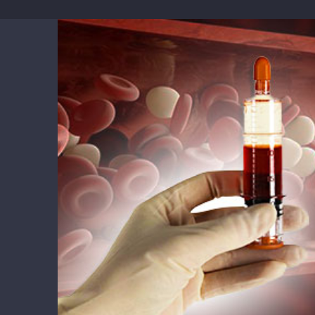
Ingrandisci
immagine