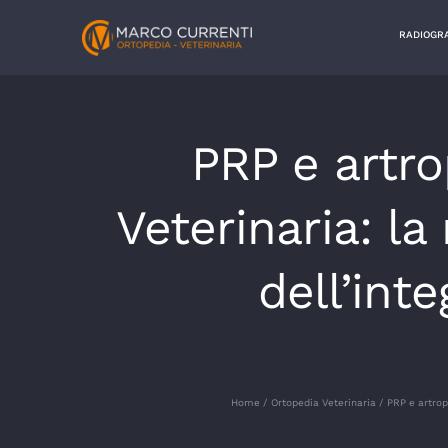
Salta
RADIOGRA
al
contenuto
PRP e artro
Veterinaria: la
dell’int
Home
Ortopedia Veterinaria
PRP e artropa