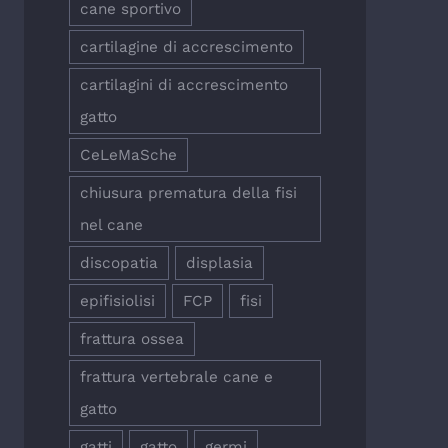
cane sportivo
cartilagine di accrescimento
cartilagini di accrescimento
gatto
CeLeMaSche
chiusura prematura della fisi
nel cane
discopatia
displasia
epifisiolisi
FCP
fisi
frattura ossea
frattura vertebrale cane e
gatto
gatti
gatto
germi