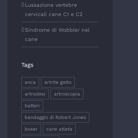
Lussazione vertebre
cervicali cane C1 e C2
Sindrome di Wobbler nel
cane
Tags
anca
artrite gatto
artrodesi
artroscopia
batteri
bendaggio di Robert Jones
boxer
cane atleta