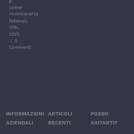
stabilizzazione
e
vertebrale
come
con le
riconoscerla
viti
Febbraio
poliassiali
17th,
Agosto
2025
14th,
|
0
2024
Commenti
|
0
Commenti
INFORMAZIONI
ARTICOLI
POSSO
AZIENDALI
RECENTI
AIUTARTI?