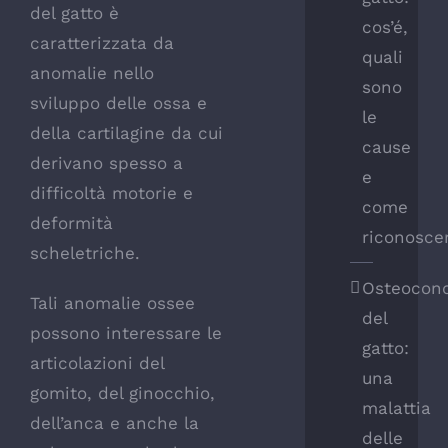
del gatto è
cos’é,
caratterizzata da
quali
anomalie nello
sono
sviluppo delle ossa e
le
della cartilagine da cui
cause
derivano spesso a
e
difficoltà motorie e
come
deformità
riconosce
scheletriche
.
Osteocond
Tali anomalie ossee
del
possono interessare le
gatto:
articolazioni del
una
gomito, del ginocchio,
malattia
dell’anca e anche la
delle