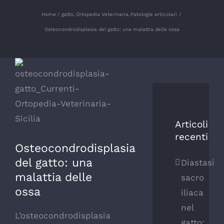
Home
gatto
Ortopedia Veterinaria
Patologie articolari
Osteocondrodisplasia del gatto: una malattia delle ossa
Ingrandisci
immagine
Articoli
recenti
Osteocondrodisplasia
del gatto: una
Diastasi
malattia delle
sacro
ossa
iliaca
nel
L’osteocondrodisplasia
gatto: