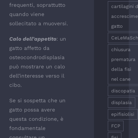
frequenti, soprattutto
cartilagini d
quando viene
accrescime
sollecitato a muoversi.
gatto
CeLeMaSc
Calo dell’appetito
: un
gatto affetto da
chiusura
osteocondrodisplasia
prematura
può mostrare un calo
della fisi
dell’interesse verso il
nel cane
cibo.
discopatia
Se si sospetta che un
displasia
gatto possa avere
epifisiolisi
questa condizione, è
FCP
fondamentale
consultare un
fisi