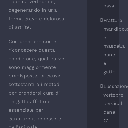
colonna vertebrale,
ossa
degenerando in una
forma grave e dolorosa
Fratture
di
artrite
.
mandibol
e
Comprendere come
mascella
riconoscere questa
cane
condizione, quali razze
e
sono maggiormente
gatto
predisposte, le cause
sottostanti e i metodi
Lussazion
per prendersi cura di
vertebre
un gatto affetto è
cervicali
essenziale per
cane
garantire il benessere
C1
dell’animale.