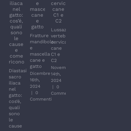
Lussazione
Fratture
vertebre
mandibola
cervicali
Artrodesi
Dolore
e
cane
di
articol
mascella
C1 e
carpo
cronic
cane e
C2
e
da
gatto
Novembre
Diastasi
tarso
osteoar
Dicembre
14th,
Fratture
sacro
nel
nel
16th,
2024
vertebrali
iliaca
cane e
cane e
2024
|
0
gatto
nel
nel
nel
|
0
Commenti
e
gatto:
gatto
gatto
Commenti
cane:
cos’é,
Luglio
Giugno
la
quali
15th,
13th,
nuova
sono
2024
2024
tecnica
le
|
0
|
0
di
cause
Commenti
Commen