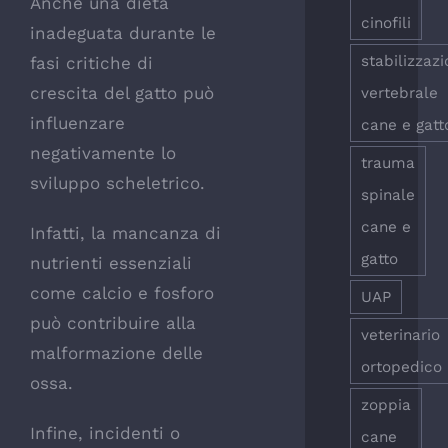
Anche una dieta
cinofili
inadeguata durante le
stabilizzaz
fasi critiche di
crescita del gatto può
vertebrale
influenzare
cane e gatt
negativamente lo
trauma
sviluppo scheletrico.
spinale
cane e
Infatti, la mancanza di
gatto
nutrienti essenziali
come calcio e fosforo
UAP
può contribuire alla
veterinario
malformazione delle
ortopedico
ossa.
zoppia
Infine, incidenti o
cane