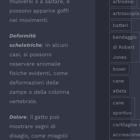
muoversi o a saltare, e
artrodesi
possono apparire goffi
artroscopia
nei movimenti.
batteri
Deformità
bendaggio
scheletriche
: in alcuni
di Robert
casi, si possono
Jones
osservare anomalie
boxer
fisiche evidenti, come
cane
deformazioni delle
atleta
zampe o della colonna
vertebrale.
cane
sportivo
Dolore
: il gatto può
cartilagine 
mostrare segni di
accrescime
disagio, come miagolii