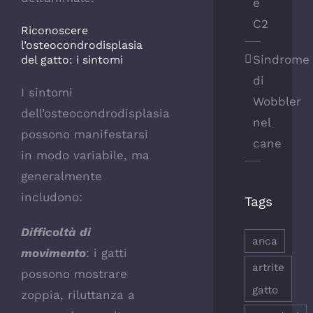
e
C2
Riconoscere
l’osteocondrodisplasia
Sindrome
del gatto: i sintomi
di
I sintomi
Wobbler
dell’osteocondrodisplasia
nel
possono manifestarsi
cane
in modo variabile, ma
generalmente
includono:
Tags
Difficoltà di
anca
movimento
: i gatti
artrite
possono mostrare
gatto
zoppia, riluttanza a