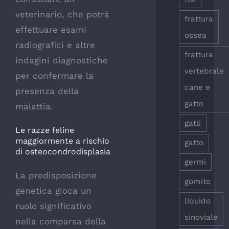
veterinario, che potrà
frattura
effettuare esami
ossea
radiografici e altre
frattura
indagini diagnostiche
vertebrale
per confermare la
cane e
presenza della
gatto
malattia.
gatti
Le razze feline
maggiormente a rischio
gatto
di osteocondrodisplasia
germi
La predisposizione
gomito
genetica gioca un
liquido
ruolo significativo
sinoviale
nella comparsa della