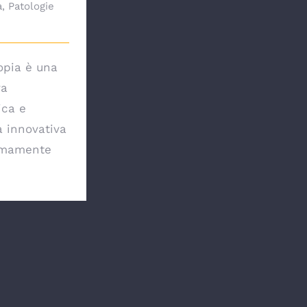
a
,
Patologie
copia è una
ra
ica e
a innovativa
emamente