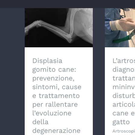
Displasia gomito cane:
prevenzione, sintomi,
L’artrosc
cause e trattamento
e tr
per rallentare
mininvasiv
l’evoluzione della
articola
degenerazione
de
artrosica
dell’articolazione
Displasia
L’artro
gomito cane:
diagno
prevenzione,
tratta
sintomi, cause
mininv
e trattamento
disturb
per rallentare
articol
l’evoluzione
cane e
della
gatto
degenerazione
Artroscop