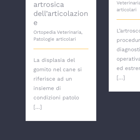
Veterinari
artrosica
articolari
dell’articolazion
e
L’artros
Ortopedia Veterinaria
,
Patologie articolari
procedu
diagnost
operativ
La displasia del
ed estr
gomito nel cane si
[...]
riferisce ad un
insieme di
condizioni patolo
[...]