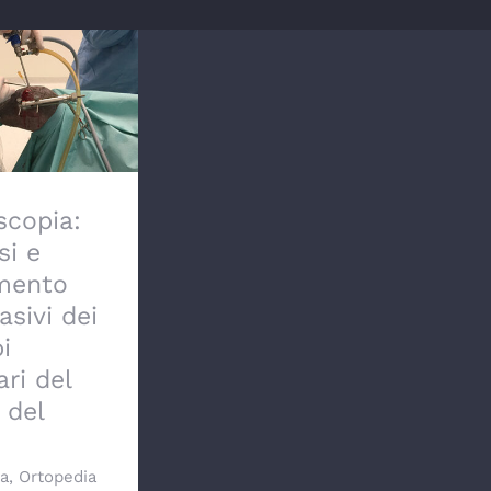
opia: diagnosi
attamento
i dei disturbi
ri del cane e
l gatto
scopia:
si e
mento
asivi dei
i
ari del
 del
ia
,
Ortopedia