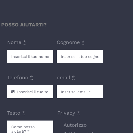
POSSO AIUTARTI?
Nome
*
Cognome
*
Telefono
*
email
*
Testo
*
Privacy
*
Autorizzo