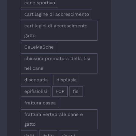
cane sportivo
cartilagine di accrescimento
cartilagini di accrescimento
gatto
CeLeMaSche
chiusura prematura della fisi
nel cane
discopatia
displasia
epifisiolisi
FCP
fisi
frattura ossea
frattura vertebrale cane e
gatto
gatti
gatto
germi