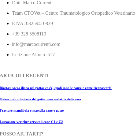
Dott. Marco Currenti
Team CTOVet – Centro Traumatologico Ortopedico Veterinario
P.IVA: 03259410839
+39 328 5508119
info@marcocurrenti.com
Iscrizione Albo n. 517
ARTICOLI RECENTI
Diastasi sacro iliaca nel gatto: cos’é, quali sono le cause e come riconoscerla
Osteocondrodisplasia del gatto: una malattia delle ossa
Fratture mandibola e mascella cane e gatto
Lussazione vertebre cervicali cane C1 e C2
POSSO AIUTARTI?