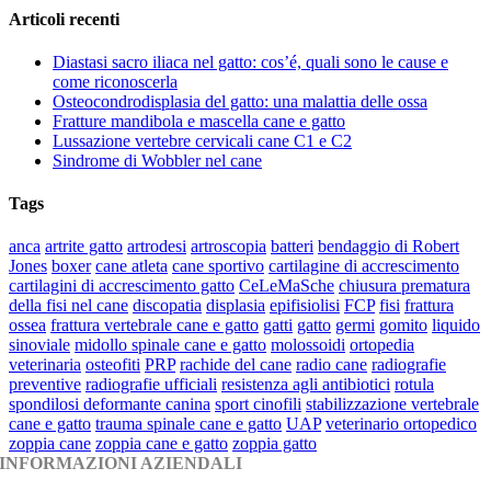
Articoli recenti
Diastasi sacro iliaca nel gatto: cos’é, quali sono le cause e
come riconoscerla
Osteocondrodisplasia del gatto: una malattia delle ossa
Fratture mandibola e mascella cane e gatto
Lussazione vertebre cervicali cane C1 e C2
Sindrome di Wobbler nel cane
Tags
anca
artrite gatto
artrodesi
artroscopia
batteri
bendaggio di Robert
Jones
boxer
cane atleta
cane sportivo
cartilagine di accrescimento
cartilagini di accrescimento gatto
CeLeMaSche
chiusura prematura
della fisi nel cane
discopatia
displasia
epifisiolisi
FCP
fisi
frattura
ossea
frattura vertebrale cane e gatto
gatti
gatto
germi
gomito
liquido
sinoviale
midollo spinale cane e gatto
molossoidi
ortopedia
veterinaria
osteofiti
PRP
rachide del cane
radio cane
radiografie
preventive
radiografie ufficiali
resistenza agli antibiotici
rotula
spondilosi deformante canina
sport cinofili
stabilizzazione vertebrale
cane e gatto
trauma spinale cane e gatto
UAP
veterinario ortopedico
zoppia cane
zoppia cane e gatto
zoppia gatto
INFORMAZIONI AZIENDALI