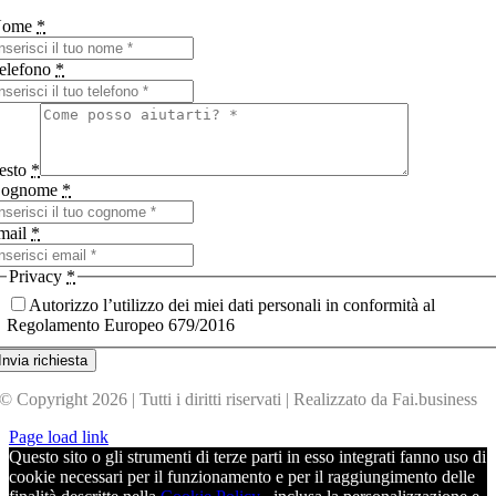
Nome
*
elefono
*
esto
*
ognome
*
mail
*
Privacy
*
Autorizzo l’utilizzo dei miei dati personali in conformità al
Regolamento Europeo 679/2016
Invia richiesta
© Copyright 2026 | Tutti i diritti riservati | Realizzato da Fai.business
Page load link
Questo sito o gli strumenti di terze parti in esso integrati fanno uso di
cookie necessari per il funzionamento e per il raggiungimento delle