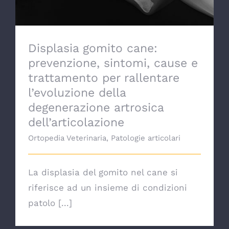
Displasia gomito cane:
prevenzione, sintomi, cause e
trattamento per rallentare
l’evoluzione della
degenerazione artrosica
dell’articolazione
Ortopedia Veterinaria
,
Patologie articolari
La displasia del gomito nel cane si
riferisce ad un insieme di condizioni
patolo [...]