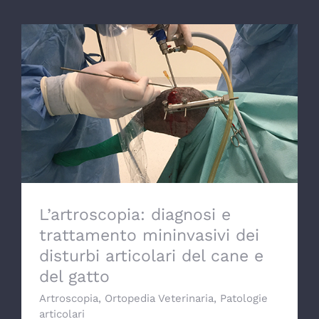
L’artroscopia: diagnosi e trattamento
mininvasivi dei disturbi articolari del cane
e del gatto
L’artroscopia: diagnosi e
trattamento mininvasivi dei
disturbi articolari del cane e
del gatto
Artroscopia
,
Ortopedia Veterinaria
,
Patologie
articolari