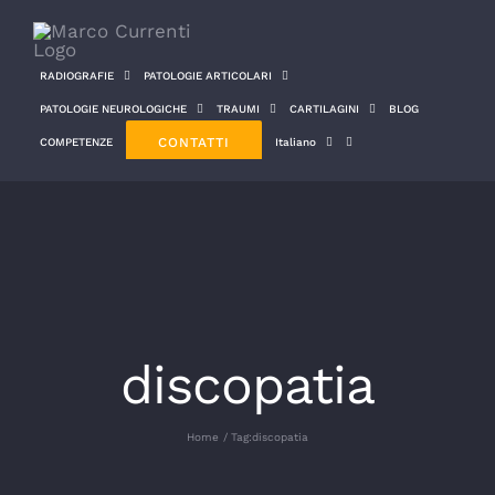
Salta
al
RADIOGRAFIE
PATOLOGIE ARTICOLARI
contenuto
PATOLOGIE NEUROLOGICHE
TRAUMI
CARTILAGINI
BLOG
CONTATTI
COMPETENZE
Italiano
discopatia
Home
Tag:
discopatia