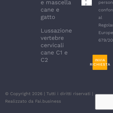
e mascella
person
cane e
confor
gatto
al
Regol
Lussazione
Europ
vertebre
679/20
cervicali
cane C1 e
C2
INVIA
RICHIESTA
© Copyright 2026 | Tutti i diritti riservati |
Realizzato da Fai.business