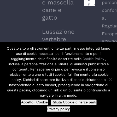
e mascella
person
cane e
confor
gatto
al
Regol
Lussazione
Europ
vertebre
679/20
cervicali
Questo sito o gli strumenti di terze parti in esso integrati fanno
cane C1 e
uso di cookie necessari per il funzionamento e per il
raggiungimento delle finalità descritte nella
Cookie Policy
,
C2
INVIA
inclusa la personalizzazione e l'analisi di annunci pubblicitari e
RICHIESTA
contenuti. Per saperne di più o per revocare il consenso
relativamente a uno o tutti i cookie, fai riferimento alla cookie
policy. Dichiari di accettare l’utilizzo di cookie chiudendo o
nascondendo questo banner, proseguendo la navigazione di
questa pagina, cliccando un link o un pulsante o continuando a
navigare in altro modo.
© Copyright 2026 | Tutti i diritti riservati |
Accetto i Cookie
Rifiuta Cookie di terze parti
Realizzato da Fai.business
Privacy policy