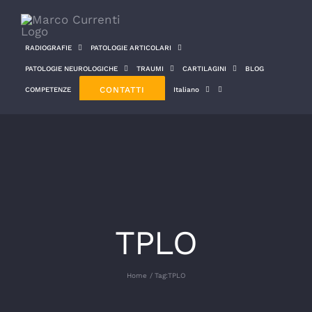
Salta
al
RADIOGRAFIE
PATOLOGIE ARTICOLARI
contenuto
PATOLOGIE NEUROLOGICHE
TRAUMI
CARTILAGINI
BLOG
CONTATTI
COMPETENZE
Italiano
TPLO
Home
Tag:
TPLO