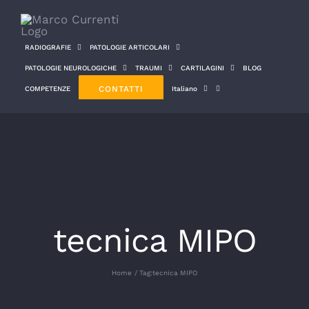
Salta
al
RADIOGRAFIE
PATOLOGIE ARTICOLARI
contenuto
PATOLOGIE NEUROLOGICHE
TRAUMI
CARTILAGINI
BLOG
CONTATTI
COMPETENZE
Italiano
tecnica MIPO
Home
Tag:
tecnica MIPO