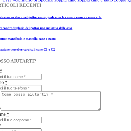
RTICOLI RECENTI
tasi sacro iliaca nel gatto: cos’é, quali sono le cause e come riconoscerla
eocondrodisplasia del gatto: una malattia delle ossa
tture mandibola e mascella cane e gatto
sazione vertebre cervicali cane C1 e C2
OSSO AIUTARTI?
*
ono
*
*
ome
*
*