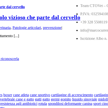
Team CTOVet – Ce
arte dal cervello
P.IVA: 03259410
colo vizioso che parte dal cervello
+39 328 5508119
rinaria
,
Patologie articolari
,
prevenzione
|
info@marcocurren
ttamento [...]
Iscrizione Albo n.
e riconoscerla
es
boxer
cane atleta
cane sportivo
cartilagine di accrescimento
cartilagi
 vertebrale cane e gatto
gatti
gatto
germi
gomito
liquido sinoviale
midoll
resistenza agli antibiotici
rotula
spondilosi deformante canina
sport cino
tto