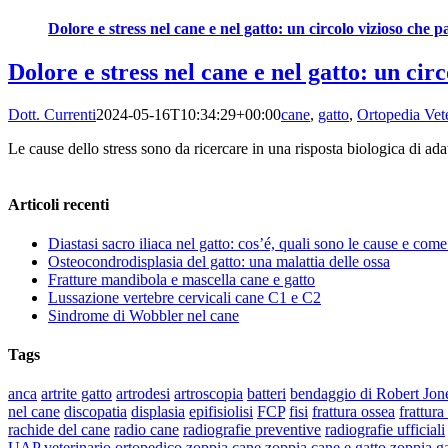
Dolore e stress nel cane e nel gatto: un circolo vizioso che p
Dolore e stress nel cane e nel gatto: un cir
Dott. Currenti
2024-05-16T10:34:29+00:00
cane
,
gatto
,
Ortopedia Vete
Le cause dello stress sono da ricercare in una risposta biologica di ada
Articoli recenti
Diastasi sacro iliaca nel gatto: cos’é, quali sono le cause e com
Osteocondrodisplasia del gatto: una malattia delle ossa
Fratture mandibola e mascella cane e gatto
Lussazione vertebre cervicali cane C1 e C2
Sindrome di Wobbler nel cane
Tags
anca
artrite gatto
artrodesi
artroscopia
batteri
bendaggio di Robert Jon
nel cane
discopatia
displasia
epifisiolisi
FCP
fisi
frattura ossea
frattura
rachide del cane
radio cane
radiografie preventive
radiografie ufficiali
UAP
veterinario ortopedico
zoppia cane
zoppia cane e gatto
zoppia ga