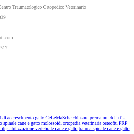
ntro Traumatologico Ortopedico Veterinario
839
ti.com
 517
ni di accrescimento gatto
CeLeMaSche
chiusura prematura della fisi
o spinale cane e gatto
molossoidi
ortopedia veterinaria
osteofiti
PRP
fili
stabilizzazione vertebrale cane e gatto
trauma spinale cane e gatto