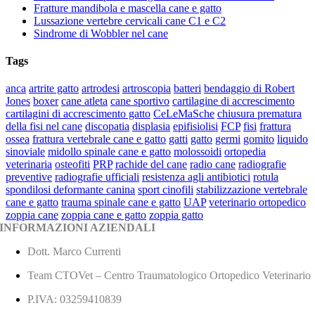
Fratture mandibola e mascella cane e gatto
Lussazione vertebre cervicali cane C1 e C2
Sindrome di Wobbler nel cane
Tags
anca
artrite gatto
artrodesi
artroscopia
batteri
bendaggio di Robert
Jones
boxer
cane atleta
cane sportivo
cartilagine di accrescimento
cartilagini di accrescimento gatto
CeLeMaSche
chiusura prematura
della fisi nel cane
discopatia
displasia
epifisiolisi
FCP
fisi
frattura
ossea
frattura vertebrale cane e gatto
gatti
gatto
germi
gomito
liquido
sinoviale
midollo spinale cane e gatto
molossoidi
ortopedia
veterinaria
osteofiti
PRP
rachide del cane
radio cane
radiografie
preventive
radiografie ufficiali
resistenza agli antibiotici
rotula
spondilosi deformante canina
sport cinofili
stabilizzazione vertebrale
cane e gatto
trauma spinale cane e gatto
UAP
veterinario ortopedico
zoppia cane
zoppia cane e gatto
zoppia gatto
INFORMAZIONI AZIENDALI
Dott. Marco Currenti
Team CTOVet – Centro Traumatologico Ortopedico Veterinario
P.IVA: 03259410839