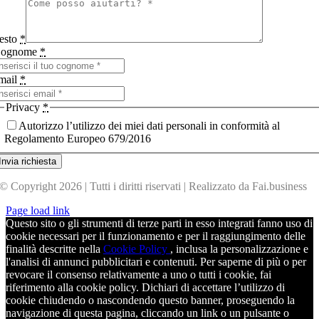
esto
*
ognome
*
mail
*
Privacy
*
Autorizzo l’utilizzo dei miei dati personali in conformità al
Regolamento Europeo 679/2016
Invia richiesta
© Copyright 2026 | Tutti i diritti riservati | Realizzato da Fai.business
Page load link
Questo sito o gli strumenti di terze parti in esso integrati fanno uso di
cookie necessari per il funzionamento e per il raggiungimento delle
finalità descritte nella
Cookie Policy
, inclusa la personalizzazione e
l'analisi di annunci pubblicitari e contenuti. Per saperne di più o per
revocare il consenso relativamente a uno o tutti i cookie, fai
riferimento alla cookie policy. Dichiari di accettare l’utilizzo di
cookie chiudendo o nascondendo questo banner, proseguendo la
navigazione di questa pagina, cliccando un link o un pulsante o