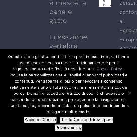
e mascella
person
cane e
confor
gatto
al
Regol
Lussazione
Europ
vertebre
679/20
cervicali
Questo sito o gli strumenti di terze parti in esso integrati fanno
cane C1 e
uso di cookie necessari per il funzionamento e per il
raggiungimento delle finalità descritte nella
Cookie Policy
,
C2
INVIA
inclusa la personalizzazione e l'analisi di annunci pubblicitari e
RICHIESTA
contenuti. Per saperne di più o per revocare il consenso
relativamente a uno o tutti i cookie, fai riferimento alla cookie
policy. Dichiari di accettare l’utilizzo di cookie chiudendo o
nascondendo questo banner, proseguendo la navigazione di
questa pagina, cliccando un link o un pulsante o continuando a
navigare in altro modo.
© Copyright 2026 | Tutti i diritti riservati |
Accetto i Cookie
Rifiuta Cookie di terze parti
Realizzato da Fai.business
Privacy policy