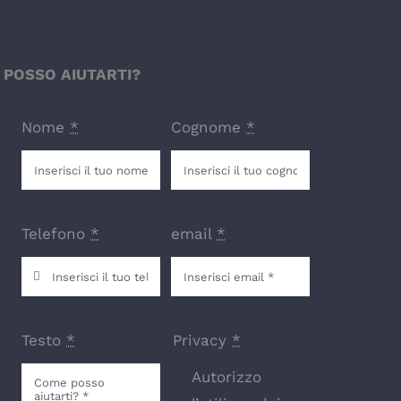
POSSO AIUTARTI?
Nome
*
Cognome
*
Telefono
*
email
*
Testo
*
Privacy
*
Autorizzo