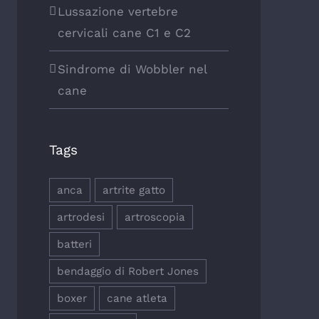
Lussazione vertebre
cervicali cane C1 e C2
Sindrome di Wobbler nel
cane
Tags
anca
artrite gatto
artrodesi
artroscopia
batteri
bendaggio di Robert Jones
boxer
cane atleta