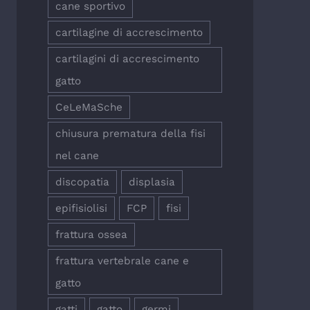
cane sportivo
cartilagine di accrescimento
cartilagini di accrescimento
gatto
CeLeMaSche
chiusura prematura della fisi
nel cane
discopatia
displasia
epifisiolisi
FCP
fisi
frattura ossea
frattura vertebrale cane e
gatto
gatti
gatto
germi