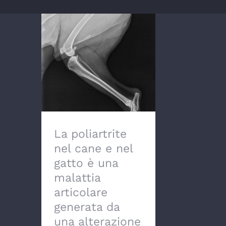
La poliartrite nel cane
e nel gatto è una
malattia articolare
generata da una
alterazione del sistema
immunitario
dell’animale.
La poliartrite
nel cane e nel
gatto è una
malattia
articolare
generata da
una alterazione