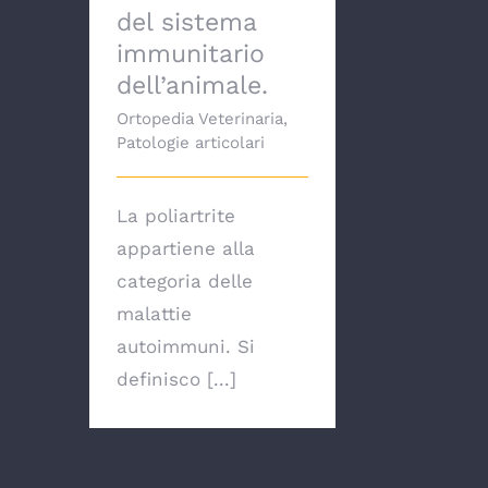
del sistema
immunitario
dell’animale.
Ortopedia Veterinaria
,
Patologie articolari
La poliartrite
appartiene alla
categoria delle
malattie
autoimmuni. Si
definisco [...]