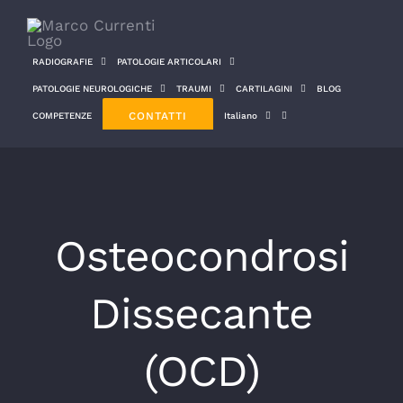
Salta
al
RADIOGRAFIE
PATOLOGIE ARTICOLARI
contenuto
PATOLOGIE NEUROLOGICHE
TRAUMI
CARTILAGINI
BLOG
CONTATTI
COMPETENZE
Italiano
Osteocondrosi
Dissecante
(OCD)