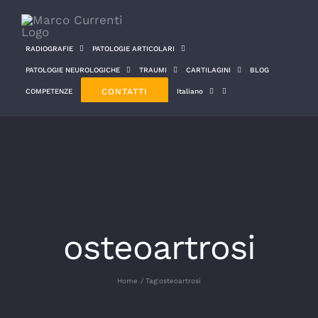
Salta
al
RADIOGRAFIE
PATOLOGIE ARTICOLARI
contenuto
PATOLOGIE NEUROLOGICHE
TRAUMI
CARTILAGINI
BLOG
CONTATTI
COMPETENZE
Italiano
osteoartrosi
Home
Tag:
osteoartrosi