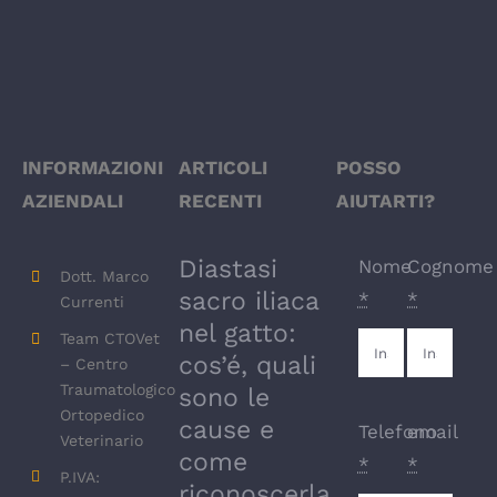
INFORMAZIONI
ARTICOLI
POSSO
AZIENDALI
RECENTI
AIUTARTI?
Diastasi
Nome
Cognome
Dott. Marco
sacro iliaca
*
*
Currenti
nel gatto:
Team CTOVet
cos’é, quali
– Centro
Traumatologico
sono le
Ortopedico
cause e
Telefono
email
Veterinario
come
*
*
P.IVA:
riconoscerla