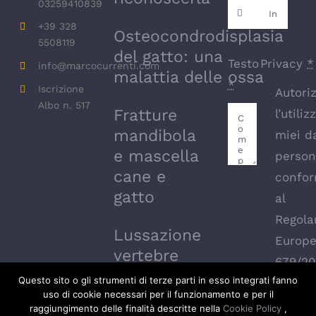
03259410839
+39 328
Osteocondrodisplasia
5508119
del gatto: una
Testo
Privacy
*
info@marcocurrenti.com
malattia delle ossa
*
Iscrizione
Autori
Albo n. 517
Fratture
l’utiliz
mandibola
miei d
e mascella
person
cane e
confor
gatto
al
Regol
Lussazione
Europ
vertebre
679/20
cervicali
Questo sito o gli strumenti di terze parti in esso integrati fanno
cane C1 e
uso di cookie necessari per il funzionamento e per il
raggiungimento delle finalità descritte nella
Cookie Policy
,